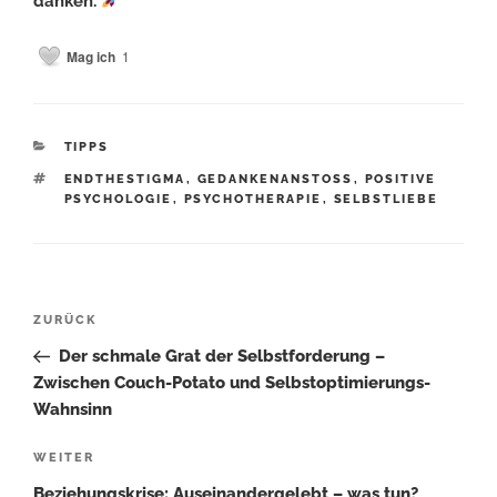
danken.
Mag ich
1
KATEGORIEN
TIPPS
SCHLAGWÖRTER
ENDTHESTIGMA
,
GEDANKENANSTOSS
,
POSITIVE
PSYCHOLOGIE
,
PSYCHOTHERAPIE
,
SELBSTLIEBE
Beitragsnavigation
Vorheriger
ZURÜCK
Beitrag
Der schmale Grat der Selbstforderung –
Zwischen Couch-Potato und Selbstoptimierungs-
Wahnsinn
Nächster
WEITER
Beitrag
Beziehungskrise: Auseinandergelebt – was tun?