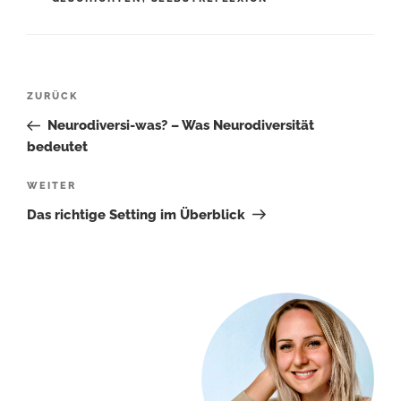
Beitragsnavigation
Vorheriger
ZURÜCK
Beitrag
Neurodiversi-was? – Was Neurodiversität
bedeutet
Nächster
WEITER
Beitrag
Das richtige Setting im Überblick