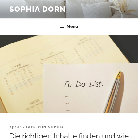
Zum
SOPHIA DORN
Inhalt
springen
Menü
VERÖFFENTLICHT
25/01/2026
VON
SOPHIA
AM
Die richtigen Inhalte finden und wie