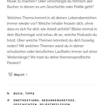
Musik zu machen? Oder verschlingst du förmlich alle
Bücher, in denen es um Geschichte oder Politik geht?
Welches Thema kommt in all deinen Lebensbereichen
immer wieder vor? Welche Inhalte fesseln dich, ohne
dass es sich für dich wie Arbeit anfühlt? Blicke einmal in
dein Bücherregal und schau dir an, welche Podcasts du
hörst. Über welche Themen könntest du dich fusselig
reden? Mit welchen Themen warst du in deiner
schulischen oder beruflichen Laufbahn immer auf einer
Wellenlänge? Wo hast du deine themenspezifische
Passion?
Mag ich
1
KATEGORIEN
BUCH
,
TIPPS
SCHLAGWÖRTER
ENDTHESTIGMA
,
GEDANKENANSTOSS
,
GESCHICHTEN
,
SELBSTREFLEXION