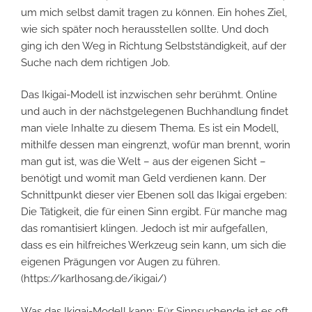
um mich selbst damit tragen zu können. Ein hohes Ziel,
wie sich später noch herausstellen sollte. Und doch
ging ich den Weg in Richtung Selbstständigkeit, auf der
Suche nach dem richtigen Job.
Das Ikigai-Modell ist inzwischen sehr berühmt. Online
und auch in der nächstgelegenen Buchhandlung findet
man viele Inhalte zu diesem Thema. Es ist ein Modell,
mithilfe dessen man eingrenzt, wofür man brennt, worin
man gut ist, was die Welt – aus der eigenen Sicht –
benötigt und womit man Geld verdienen kann. Der
Schnittpunkt dieser vier Ebenen soll das Ikigai ergeben:
Die Tätigkeit, die für einen Sinn ergibt. Für manche mag
das romantisiert klingen. Jedoch ist mir aufgefallen,
dass es ein hilfreiches Werkzeug sein kann, um sich die
eigenen Prägungen vor Augen zu führen.
(https://karlhosang.de/ikigai/)
Was das Ikigai-Modell kann: Für Sinnsuchende ist es oft