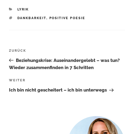
KATEGORIEN
LYRIK
SCHLAGWÖRTER
DANKBARKEIT
,
POSITIVE POESIE
Beitragsnavigation
Vorheriger
ZURÜCK
Beitrag
Beziehungskrise: Auseinandergelebt – was tun?
Wieder zusammenfinden in 7 Schritten
Nächster
WEITER
Beitrag
Ich bin nicht gescheitert – ich bin unterwegs