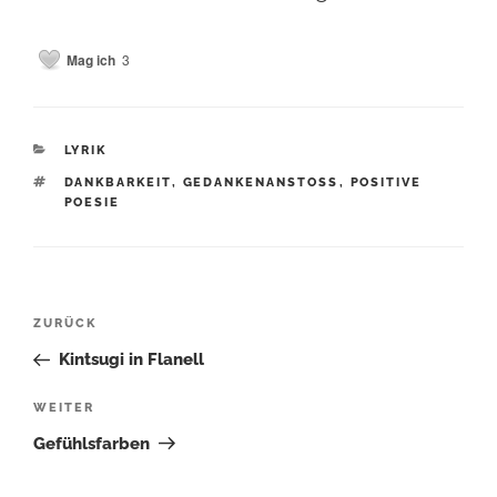
Mag ich
3
KATEGORIEN
LYRIK
SCHLAGWÖRTER
DANKBARKEIT
,
GEDANKENANSTOSS
,
POSITIVE
POESIE
Beitragsnavigation
Vorheriger
ZURÜCK
Beitrag
Kintsugi in Flanell
Nächster
WEITER
Beitrag
Gefühlsfarben