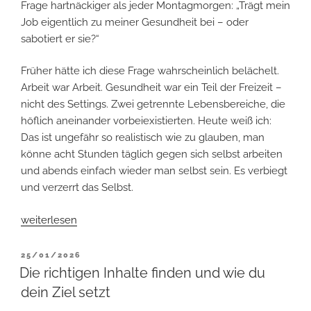
Frage hartnäckiger als jeder Montagmorgen: „Trägt mein
Job eigentlich zu meiner Gesundheit bei – oder
sabotiert er sie?“
Früher hätte ich diese Frage wahrscheinlich belächelt.
Arbeit war Arbeit. Gesundheit war ein Teil der Freizeit –
nicht des Settings. Zwei getrennte Lebensbereiche, die
höflich aneinander vorbeiexistierten. Heute weiß ich:
Das ist ungefähr so realistisch wie zu glauben, man
könne acht Stunden täglich gegen sich selbst arbeiten
und abends einfach wieder man selbst sein. Es verbiegt
und verzerrt das Selbst.
„Das
weiterlesen
richtige
Setting
VERÖFFENTLICHT
25/01/2026
AM
im
Die richtigen Inhalte finden und wie du
Überblick“
dein Ziel setzt