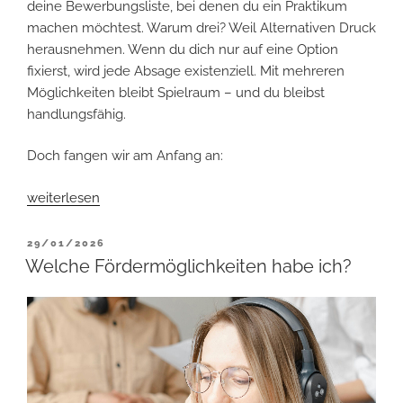
deine Bewerbungsliste, bei denen du ein Praktikum
machen möchtest. Warum drei? Weil Alternativen Druck
herausnehmen. Wenn du dich nur auf eine Option
fixierst, wird jede Absage existenziell. Mit mehreren
Möglichkeiten bleibt Spielraum – und du bleibst
handlungsfähig.
Doch fangen wir am Anfang an:
„Bewerben
weiterlesen
und
Praktika
VERÖFFENTLICHT
29/01/2026
AM
machen“
Welche Fördermöglichkeiten habe ich?