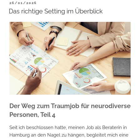
helfen
VERÖFFENTLICHT
26/01/2026
AM
–
Das richtige Setting im Überblick
speziell
für
Neurodiverse“
Der Weg zum Traumjob für neurodiverse
Personen, Teil 4
Seit ich beschlossen hatte, meinen Job als Beraterin in
Hamburg an den Nagel zu hängen, begleitet mich eine