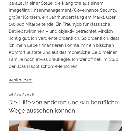
parallel in einer Stelle, die klang wie aus einem
Imagefilm: Krisenmanagement/Governance Security,
großer Konzern, ein Jahrhundert lang am Markt, über
150.000 Mitarbeitende. Ein Traumjob für klassische
BetriebswirtInnen – und objektiv betrachtet wirklich
richtig gut. Ich verdiente ordentlich. So ordentlich, dass
ich mein Leben finanzieren konnte, mir ein bisschen
Komfort leistete und auf das monatliche Geld meiner
Familie noch etwas drauflegte. Ich war offiziell im Club
der „Das klappt schon“-Menschen.
„Welche
weiterlesen
Fördermöglichkeiten
habe
VERÖFFENTLICHT
28/01/2026
AM
ich?“
Die Hilfe von anderen und wie berufliche
Wege aussehen können