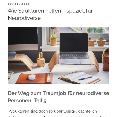
von
VERÖFFENTLICHT
27/01/2026
AM
anderen
Wie Strukturen helfen – speziell für
und
Neurodiverse
wie
berufliche
Wege
aussehen
können“
Der Weg zum Traumjob für neurodiverse
Personen, Teil 5
»Strukturen sind doch so überflüssig«, dachte ich