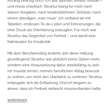
Anfang zwanzig noch. Ich war spontan, kreativ, flexibel –
und etwas chaotisch. Struktur klang für mich nach
starren Vorgaben, nach kreativitätsfreien Zeitslots, nach
einem ständigen „man muss“. Ich verband sie mit
Tabellen, endlosen To-do-Listen und Erinnerungen, die
eher Druck als Orientierung erzeugten. Für mich war
Struktur das Gegenteil von Freiheit – und damit kein
Nährboden für Kreativität.
Mit dem Berufseinstieg änderte sich diese Haltung
grundlegend. Struktur war plötzlich keine Option mehr,
sondern eine Voraussetzung dafür, arbeitsfähig zu sein.
Ich musste lernen, meinen beruflichen Alltag bewusst
zu ordnen, um nicht den Überblick zu verlieren. Struktur
entpuppte sich als Entlastung. Und ich begann zu
ahnen, dass ich Freiheit vielleicht missverstanden hatte.
„Wie
weiterlesen
Strukturen