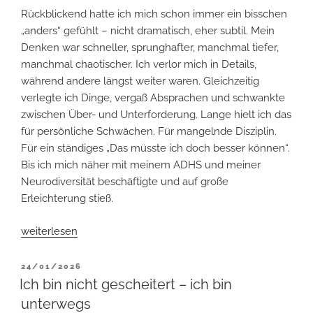
Rückblickend hatte ich mich schon immer ein bisschen
„anders“ gefühlt – nicht dramatisch, eher subtil. Mein
Denken war schneller, sprunghafter, manchmal tiefer,
manchmal chaotischer. Ich verlor mich in Details,
während andere längst weiter waren. Gleichzeitig
verlegte ich Dinge, vergaß Absprachen und schwankte
zwischen Über- und Unterforderung. Lange hielt ich das
für persönliche Schwächen. Für mangelnde Disziplin.
Für ein ständiges „Das müsste ich doch besser können“.
Bis ich mich näher mit meinem ADHS und meiner
Neurodiversität beschäftigte und auf große
Erleichterung stieß.
„Neurodiversi-
weiterlesen
was?
–
VERÖFFENTLICHT
24/01/2026
AM
Was
Ich bin nicht gescheitert – ich bin
Neurodiversität
unterwegs