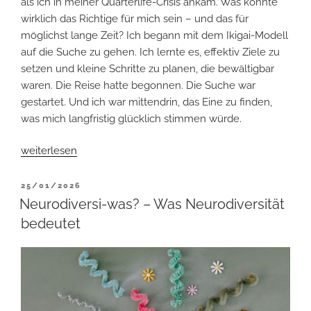
als ich in meiner Quarterlife-Crisis ankam. Was könnte
wirklich das Richtige für mich sein – und das für
möglichst lange Zeit? Ich begann mit dem Ikigai-Modell
auf die Suche zu gehen. Ich lernte es, effektiv Ziele zu
setzen und kleine Schritte zu planen, die bewältigbar
waren. Die Reise hatte begonnen. Die Suche war
gestartet. Und ich war mittendrin, das Eine zu finden,
was mich langfristig glücklich stimmen würde.
„Die
weiterlesen
richtigen
Inhalte
VERÖFFENTLICHT
25/01/2026
AM
finden
Neurodiversi-was? – Was Neurodiversität
und
bedeutet
wie
du
dein
Ziel
setzt“