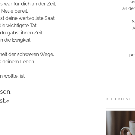
wi
s war für dich an der Zeit,
an der
s Neue bereit.
st deine wertvollste Saat.
S
ie wichtigste Tat.
A
u gabst ihnen Zeit.
n die Ewigkeit.
nheit der schweren Wege,
pe
us deinem Leben.
wollte, ist:
ssen,
t.«
BELIEBTESTE