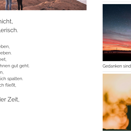
icht,
erisch.
eben,
geben.
eet,
ihnen gut geht.
Gedanken sind
n,
ich spalten.
h fließt,
er Zeit,