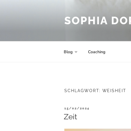
Zum
Inhalt
springen
SOPHIA DO
Blog
Coaching
SCHLAGWORT:
WEISHEIT
VERÖFFENTLICHT
15/02/2024
AM
Zeit