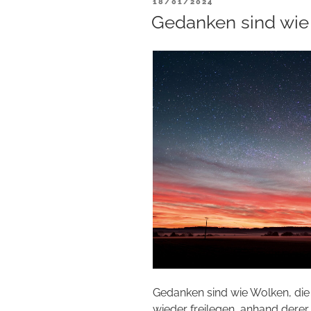
VERÖFFENTLICHT
18/01/2024
AM
Gedanken sind wie
Gedanken sind wie Wolken, die
wieder freilegen, anhand derer