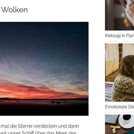
 Wolken
Kintsugi in Flan
Emotionale Dis
 mal die Sterne verdecken und dann
 wir unser Schiff über das Meer des