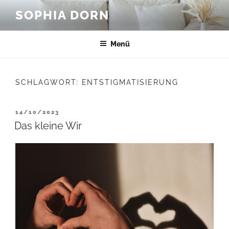
Zum
SOPHIA DORN
Inhalt
springen
Menü
SCHLAGWORT:
ENTSTIGMATISIERUNG
VERÖFFENTLICHT
14/10/2023
AM
Das kleine Wir